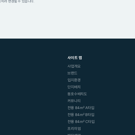
에 따라 변경될 수 있습니다.
사이트 맵
사업개요
브랜드
입지환경
단지배치
동호수배치도
커뮤니티
전용 84㎡ A타입
전용 84㎡ B타입
전용 84㎡ C타입
프리미엄